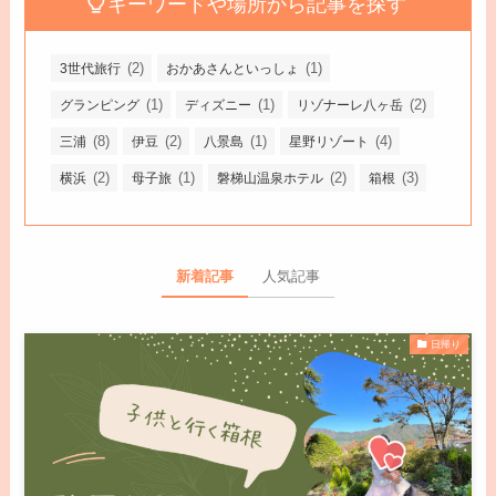
キーワードや場所から記事を探す
(2)
(1)
3世代旅行
おかあさんといっしょ
(1)
(1)
(2)
グランピング
ディズニー
リゾナーレ八ヶ岳
(8)
(2)
(1)
(4)
三浦
伊豆
八景島
星野リゾート
(2)
(1)
(2)
(3)
横浜
母子旅
磐梯山温泉ホテル
箱根
新着記事
人気記事
日帰り